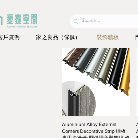
客戶實例
家之良品（傢俱）
裝飾牆板
快速瀏覽
Aluminium Alloy External
Corners Decorative Strip 牆板
專用 鋁合金 圓弧陽角裝飾線 修