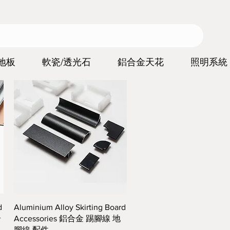
地板
軟瓷/透光石
鋁合金天花
照明系統
快速瀏覽
d
Aluminium Alloy Skirting Board
合
Accessories 鋁合金 踢腳線 地
條
腳線 配件