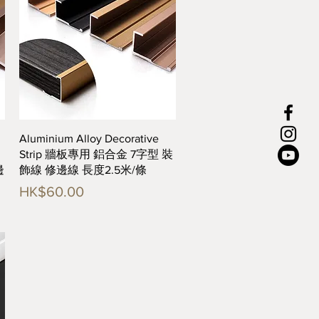
快速瀏覽
Aluminium Alloy Decorative
Strip 牆板專用 鋁合金 7字型 裝
邊
飾線 修邊線 長度2.5米/條
價格
HK$60.00