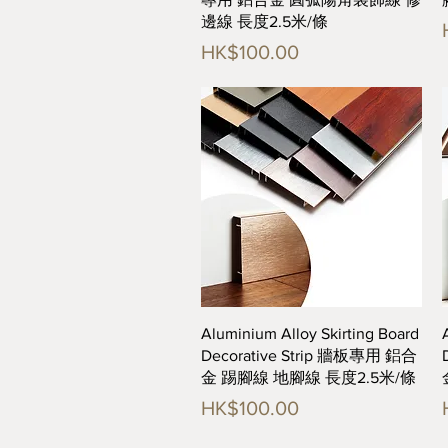
邊線 長度2.5米/條
價格
HK$100.00
快速瀏覽
Aluminium Alloy Skirting Board
Decorative Strip 牆板專用 鋁合
金 踢腳線 地腳線 長度2.5米/條
價格
HK$100.00