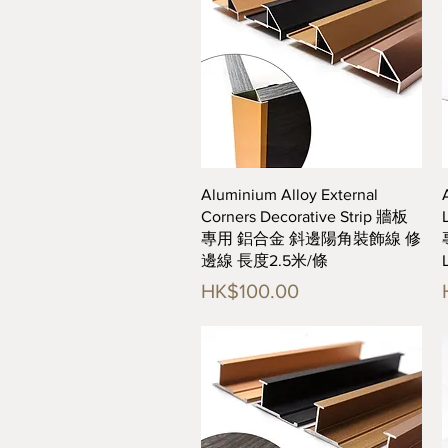
快速瀏覽
Aluminium Alloy External
Corners Decorative Strip 牆板
專用 鋁合金 斜邊陽角裝飾線 修
邊線 長度2.5米/條
價格
HK$100.00