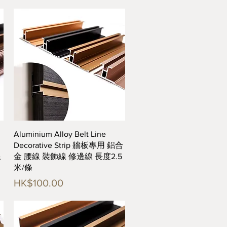
快速瀏覽
Aluminium Alloy Belt Line
Decorative Strip 牆板專用 鋁合
線
金 腰線 裝飾線 修邊線 長度2.5
米/條
價格
HK$100.00