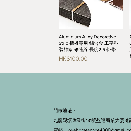
快速瀏覽
Aluminium Alloy Decorative
Strip 牆板專用 鋁合金 工字型
裝飾線 修邊線 長度2.5米/條
價格
HK$100.00
門市地址：
九龍觀塘偉業街181號盈達商業大廈8樓B
電郵：
lovehomespace4308@gmail.c