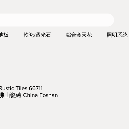
地板
軟瓷/透光石
鋁合金天花
照明系統
ic Tiles 66711
佛山瓷磚 China Foshan
價