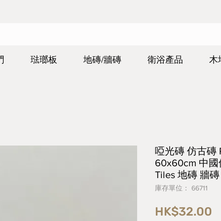
門
琺瑯板
地磚/牆磚
衛浴產品
木
啞光磚 仿古磚 Rust
60x60cm 中國
Tiles 地磚 牆磚
庫存單位： 66711
HK$32.00