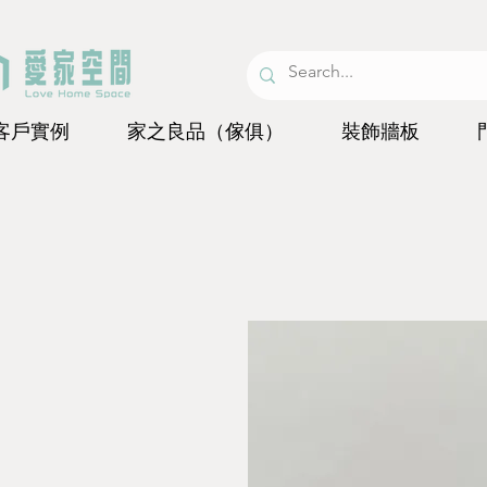
客戶實例
家之良品（傢俱）
裝飾牆板