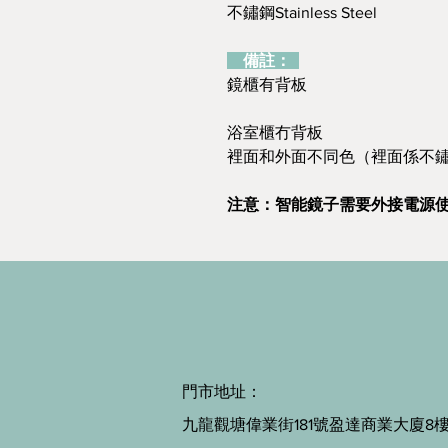
不鏽鋼Stainless Steel
備註：
鏡櫃有背板
浴室櫃冇背板
裡面和外面不同色（裡面係不
注意：智能鏡子需要外接電源
門市地址：
九龍觀塘偉業街181號盈達商業大廈8樓B