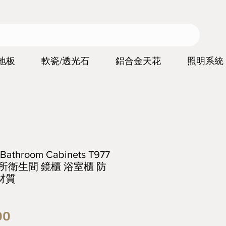
地板
軟瓷/透光石
鋁合金天花
照明系統
l Bathroom Cabinets T977
所衛生間 鏡櫃 浴室櫃 防
材質
價
00