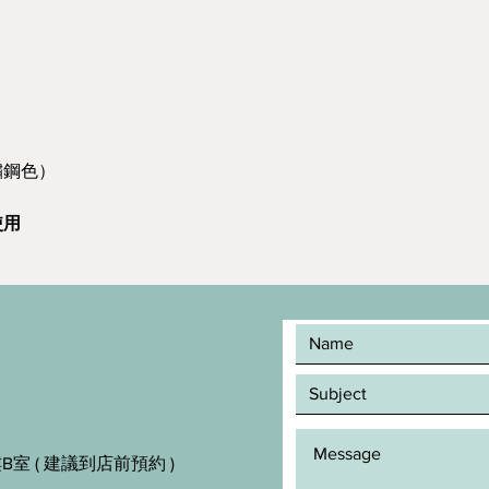
鏽鋼色）
使用
室 ( 建議到店前預約 )