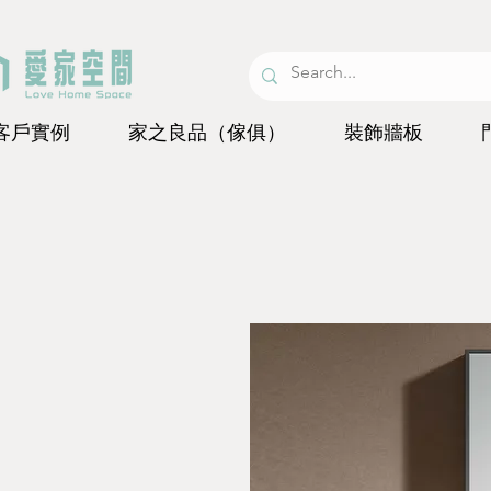
客戶實例
家之良品（傢俱）
裝飾牆板