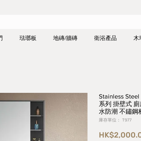
門
琺瑯板
地磚/牆磚
衛浴產品
木
Stainless Stee
系列 掛壁式 廁
水防潮 不鏽鋼
庫存單位： T977
HK$2,000.