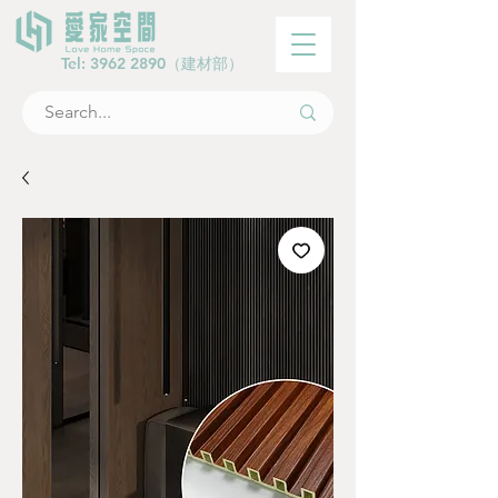
Tel:
3962 2890
（建材部）