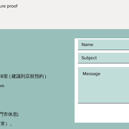
re proof
室 ( 建議到店前預約 )
om
門市休息)
照常）。