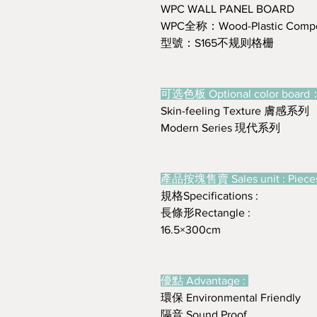
WPC WALL PANEL BOARD
WPC全称：Wood-Plastic Compo
型號：S165不规则格栅
可选色板 Optional color board
Skin-feeling Texture 膚感系列
Modern Series 現代系列
產品按塊售賣 Sales unit : Piec
規格Specifications :
長條形Rectangle :
16.5×300cm
優點 Advantage :
環保 Environmental Friendly
隔音 Sound Proof