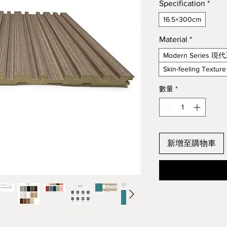
Specification
*
16.5×300cm
Material
*
Modern Series 現
Skin-feeling Text
數量
*
新增至購物車