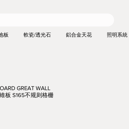
地板
軟瓷/透光石
鋁合金天花
照明系統
BOARD GREAT WALL
纖維板 S165不规则格栅
價
格