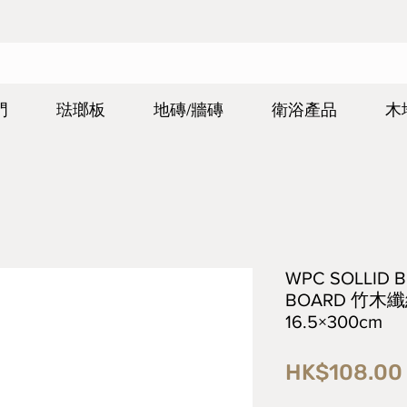
門
琺瑯板
地磚/牆磚
衛浴產品
木
WPC SOLLID 
BOARD 竹木
16.5×300cm
HK$108.00