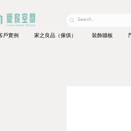
客戶實例
家之良品（傢俱）
裝飾牆板